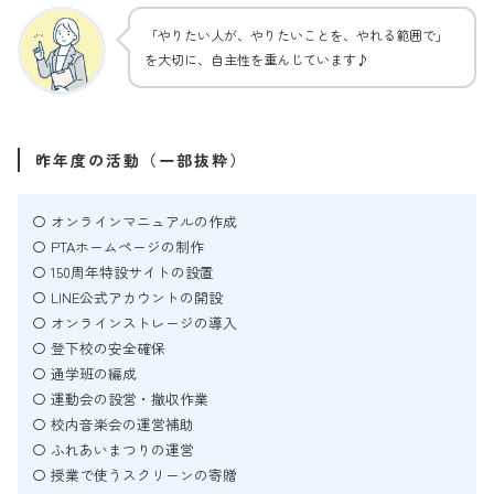
「やりたい人が、やりたいことを、やれる範囲で」
を大切に、自主性を重んじています♪
昨年度の活動（一部抜粋）
〇 オンラインマニュアルの作成
〇 PTAホームページの制作
〇 150周年特設サイトの設置
〇 LINE公式アカウントの開設
〇 オンラインストレージの導入
〇 登下校の安全確保
〇 通学班の編成
〇 運動会の設営・撤収作業
〇 校内音楽会の運営補助
〇 ふれあいまつりの運営
〇 授業で使うスクリーンの寄贈